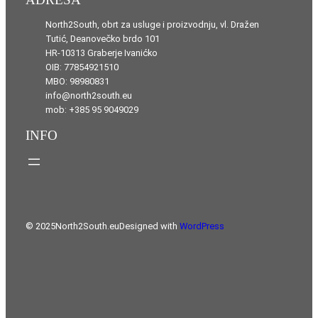
North2South, obrt za usluge i proizvodnju, vl. Dražen
Tutić, Deanovečko brdo 101
HR-10313 Graberje Ivanićko
OIB: 77854921510
MBO: 98980831
info@north2south.eu
mob: +385 95 9049029
INFO
© 2025
North2South.eu
Designed with
WordPress