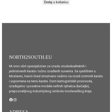
Dodaj u košaricu
NORTH2SOUTH.EU
Mi smo obrt specijaliziran za izradu visokokvalitetnih i
jedinstvenih karata i ručno izrađenih suvenira. Sa sjedištem u
Moslavini, Ivanić-Grad strastveno radimo na izradi iznimnih karata
i uspomena na temu karata. Osim kartografskih proizvoda,
izrađujemo i posebne modele naftnih njihalica (kačaljki),
prepoznatljivog industrijskog simbola moslavačkog kraja.
Facebook
Instagram
ADRESA