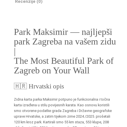
M
Recenzije (0)
a
k
s
i
Park Maksimir — najljepši
m
park Zagreba na vašem zidu
i
r
|
|
The Most Beautiful Park of
W
Zagreb on Your Wall
a
l
l
🇭🇷 Hrvatski opis
M
a
Zidna karta parka Maksimir potpuno je funkcionalna i točna
p
karta izrađena u stilu povijesnih karata. Kao osnovu koristili
o
smo otvorene podatke grada Zagreba i Državne geografske
f
uprave Hrvatske, a zatim tijekom zime 2024./2025. prošetali
120 km kroz park. Kartirali smo 55 km staza, 553 klupe, 208
P