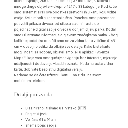
uličnih svjetiljki, 206 kanti za smeće, 37 mostova, 9 kipova i
a
mnoge druge objekte – ukupno 1217 u 33 kategorije. Kod kuće
r
smo sistematizirali sve podatke i pretvorili ih u kartu koju vidite
k
ovdje. Svi simboli su nacrtani ručno. Posebnu smo pozornost
M
posvetili prikazu drveća: od silueta stvarnih vrsta do
pojedinačne digitalizacije drveća u donjem dijelu parka. Dodali
a
smo i ilustrirane informacije o glavnim značajkama parka. Zbog
k
količine podataka odlučili smo se za zidnu kartu veličine 61×91
s
cm – dovoljno veliku da otkrije sve detalje. Kako biste kartu
i
mogli nositi sa sobom, objavili smo je i u aplikaciji Avenza
m
Maps™, koja vam omogućuje navigaciju bez interneta, mjerenje
udaljenosti i dodavanje vlastitih oznaka. Kada naručite zidnu
i
kartu, dobivate besplatnu digitalnu verziju.
r
Nadamo se da ćete uživati ​​u karti — na zidu i na svom
(
mobilnom telefonu.
e
n
Detalji proizvoda
g
l
Dizajnirano i tiskano u Hrvatskoj 🇭🇷
e
Engleski jezik
s
Veličina 61 x 91cm
shema boja: sepija
k