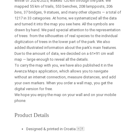
e
winter of 2024/2025, walked 120 km through the park. We
mapped 55 km of trails, 553 benches, 208 lampposts, 206
p
bins, 37 bridges, 9 statues, and many other objects — a total of
i
1217 in 33 categories. At home, we systematized all the data
a
and turned it into the map you see here. All the symbols are
)
drawn by hand. We paid special attention to the representation
k
of trees: from the silhouettes of real species to the individual
digitization of trees in the lower part of the park. We also
o
added illustrated information about the park’s main features.
l
Due to the amount of data, we decided on a 61×91 cm wall
i
map — large enough to reveal all the details.
č
To carry the map with you, we have also published it in the
i
Avenza Maps application, which allows you to navigate
without an internet connection, measure distances, and add
n
your own markers. When you order a wall map, you get the
a
digital version for free.
We hope you enjoy the map on your wall and on your mobile
phone.
Product Details
Designed & printed in Croatia 🇭🇷