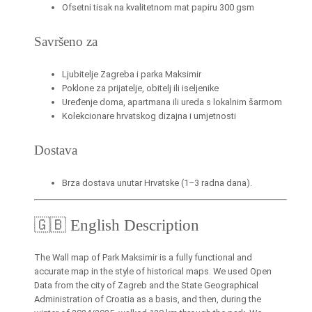
Ofsetni tisak na kvalitetnom mat papiru 300 gsm
i
/
Savršeno za
E
n
Ljubitelje Zagreba i parka Maksimir
g
Poklone za prijatelje, obitelj ili iseljenike
l
Uređenje doma, apartmana ili ureda s lokalnim šarmom
i
Kolekcionare hrvatskog dizajna i umjetnosti
s
h
Dostava
,
s
Brza dostava unutar Hrvatske (1–3 radna dana).
e
p
🇬🇧 English Description
i
j
The Wall map of Park Maksimir is a fully functional and
a
accurate map in the style of historical maps. We used Open
/
Data from the city of Zagreb and the State Geographical
s
Administration of Croatia as a basis, and then, during the