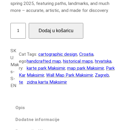
spring 2025, featuring paths, landmarks, and much
more – accurate, artistic, and made for discovery.
Z
Dodaj u košaricu
i
d
n
SK
a
Cat
Tags:
cartographic design
, 
Croatia
, 
U:
k
ego
handcrafted map
, 
historical maps
, 
hrvatska
, 
Mak
a
ry:
karte park Maksimir
, 
map park Maksimir
, 
Park
s-
r
Kar
Maksimir
, 
Wall Map Park Maksimir
, 
Zagreb
, 
S-
t
te
zidna karta Maksimir
EN
a
P
a
Opis
r
k
Dodatne informacije
a