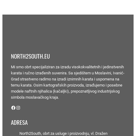
d
o
1
1
9
,
9
0
NORTH2SOUTH.EU
€
Mi smo obrt specijaliziran za izradu visokokvalitetnih i jedinstvenih
karata i ručno izrađenih suvenira. Sa sjedištem u Moslavini, Ivanić-
Grad strastveno radimo na izradi iznimnih karata i uspomena na
temu karata. Osim kartografskih proizvoda, izrađujemo i posebne
modele naftnih njihalica (kačaljki), prepoznatljivog industrijskog
simbola moslavačkog kraja.
Facebook
Instagram
ADRESA
North2South, obrt za usluge i proizvodnju, vl. Dražen