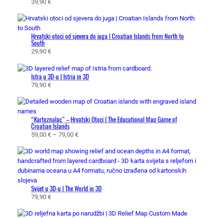
39,90
€
d
o
a
d
a
Hrvatski otoci od sjevera do juga | Croatian Islands from North to
South
29,90
€
Istra u 3D-u | Istria in 3D
79,90
€
“Kartoznalac” – Hrvatski Otoci | The Educational Map Game of
Croatian Islands
R
59,00
€
–
79,00
€
a
s
p
o
n
Svijet u 3D-u | The World in 3D
c
79,90
€
i
j