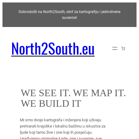
Skoči
Dobrodošli na North2South, obrt za kartografiju i jedinstvene
do
suvenire!
sadržaja
North2South.eu
WE SEE IT. WE MAP IT.
WE BUILD IT
Mi smo dvoje kartografa i inženjera koji uživaju
pretvarati krajolike i lokalnu baštinu u iskustva za
ljude koji tamo žive i one koji ih posjećuju.
Izrađujemo originalne karte, igre i suvenire, sve