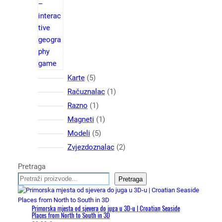
d
5
Karte
5
p
1
Račuznalac
1
r
p
1
Razno
1
o
r
p
1
Magneti
1
i
o
r
p
5
Modeli
5
z
i
o
r
p
2
Zvjezdoznalac
2
v
z
i
o
r
p
o
v
z
i
Pretraga
o
r
d
o
v
z
Pretraga
i
o
a
d
o
v
z
i
d
o
v
z
Primorska mjesta od sjevera do juga u 3D-u | Croatian Seaside
d
Places from North to South in 3D
o
v