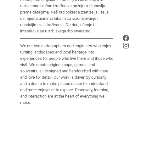
dizajnirano i ručno izrađeno s pažnjom i ljubavlju
prema detaljima. Naš rad pokreće znatiželja i želja
da mjesta učinimo lakšim za razumijevanje i
ugodnijim za istraživanje. Otkriće, učenje i
interakcija su u srži svega što stvaramo.
Face
Insta
We are two cartographers and engineers who enjoy
turning landscapes and local heritage into
experiences for people who live there and those who
visit. We create original maps, games, and
souvenirs, all designed and handcrafted with care
and love for detail. Our work is driven by curiosity
and a desire to make places easier to understand
and more enjoyable to explore. Discovery, learning,
and interaction are at the heart of everything we
make.