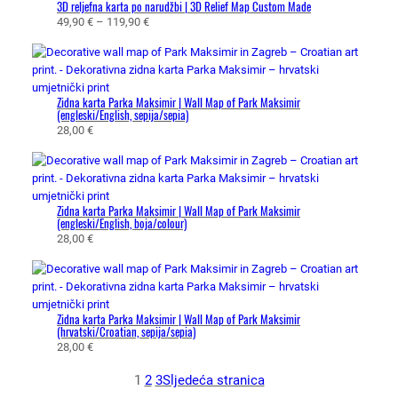
3D reljefna karta po narudžbi | 3D Relief Map Custom Made
e
R
49,90
€
–
119,90
€
n
a
a
s
:
p
o
o
d
Zidna karta Parka Maksimir | Wall Map of Park Maksimir
n
5
(engleski/English, sepija/sepia)
c
28,00
€
9
i
,
j
0
e
0
n
Zidna karta Parka Maksimir | Wall Map of Park Maksimir
a
€
(engleski/English, boja/colour)
:
d
28,00
€
o
o
d
7
4
9
9
,
Zidna karta Parka Maksimir | Wall Map of Park Maksimir
,
0
(hrvatski/Croatian, sepija/sepia)
9
0
28,00
€
0
1
2
3
Sljedeća stranica
€
€